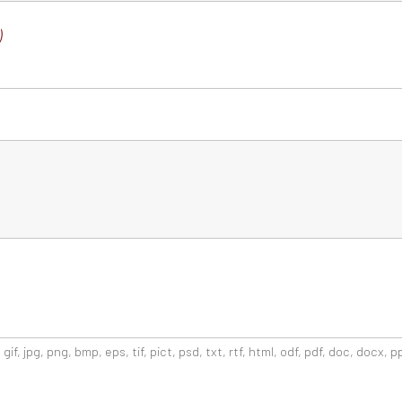
)
if, jpg, png, bmp, eps, tif, pict, psd, txt, rtf, html, odf, pdf, doc, docx, p